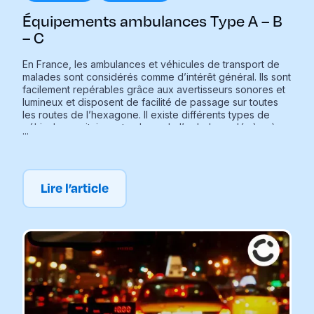
Équipements ambulances Type A – B
– C
En France, les ambulances et véhicules de transport de
malades sont considérés comme d’intérêt général. Ils sont
facilement repérables grâce aux avertisseurs sonores et
lumineux et disposent de facilité de passage sur toutes
les routes de l’hexagone. Il existe différents types de
véhicules sanitaires et cela va de l’ambulance légère à
...
l’ambulance de soins intensifs en passant par les Vsl et
les hélicoptères.
Lire l’article