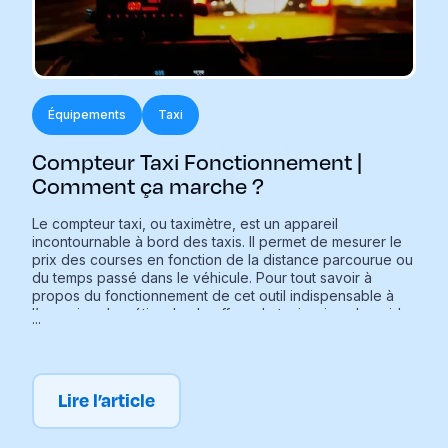
Équipements
Taxi
Compteur Taxi Fonctionnement |
Comment ça marche ?
Le compteur taxi, ou taximètre, est un appareil
incontournable à bord des taxis. Il permet de mesurer le
prix des courses en fonction de la distance parcourue ou
du temps passé dans le véhicule. Pour tout savoir à
propos du fonctionnement de cet outil indispensable à
l’exercice du métier de chauffeur de taxi, suivez le guide
...
!
Lire l’article