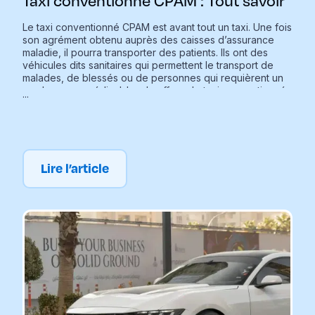
Taxi conventionné CPAM : Tout savoir
Le taxi conventionné CPAM est avant tout un taxi. Une fois
son agrément obtenu auprès des caisses d’assurance
maladie, il pourra transporter des patients. Ils ont des
véhicules dits sanitaires qui permettent le transport de
malades, de blessés ou de personnes qui requièrent un
rendez-vous médical. Le chauffeur de taxi conventionné
...
est un véritable spécialiste du transport médical. Cela
permet notamment aux personnes à mobilité réduite
d’effectuer leurs déplacements et ainsi être présents à
leurs rendez-vous médicaux. Qu’est-ce qu’un taxi
conventionné ? Qu’est-ce qui nous permets de
Lire l’article
reconnaître un taxi conventionné ? Comment faire pour
se déplacer en taxi conventionné ? Caree vous explique
tout ce qu’il faut savoir sur les taxis conventionnés !