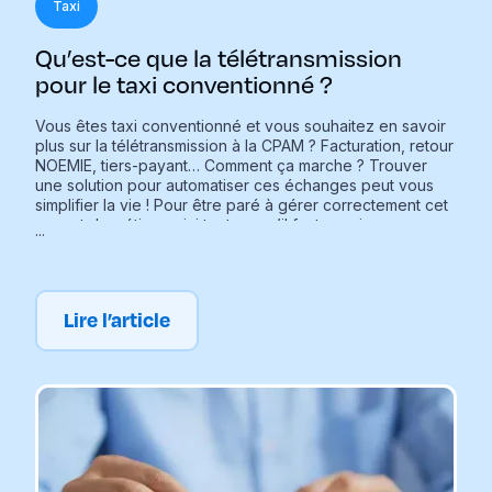
Taxi
Qu’est-ce que la télétransmission
pour le taxi conventionné ?
Vous êtes taxi conventionné et vous souhaitez en savoir
plus sur la télétransmission à la CPAM ? Facturation, retour
NOEMIE, tiers-payant… Comment ça marche ? Trouver
une solution pour automatiser ces échanges peut vous
simplifier la vie ! Pour être paré à gérer correctement cet
aspect du métier, voici tout ce qu’il faut savoir.
...
Lire l’article