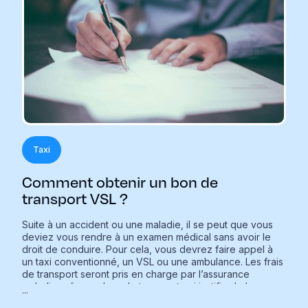
Taxi
Comment obtenir un bon de
transport VSL ?
Suite à un accident ou une maladie, il se peut que vous
deviez vous rendre à un examen médical sans avoir le
droit de conduire. Pour cela, vous devrez faire appel à
un taxi conventionné, un VSL ou une ambulance. Les frais
de transport seront pris en charge par l’assurance
maladie grâce au bon de transport qui justifie de la
...
nécessité d’un véhicule sanitaire. Découvrez tout ce qu’il