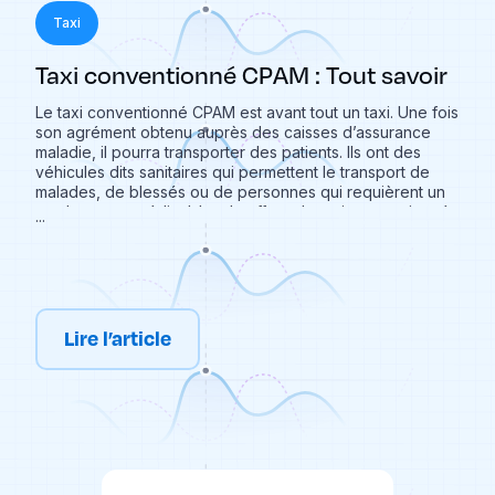
Taxi
Taxi conventionné CPAM : Tout savoir
Le taxi conventionné CPAM est avant tout un taxi. Une fois
son agrément obtenu auprès des caisses d’assurance
maladie, il pourra transporter des patients. Ils ont des
véhicules dits sanitaires qui permettent le transport de
malades, de blessés ou de personnes qui requièrent un
rendez-vous médical. Le chauffeur de taxi conventionné
...
est un véritable spécialiste du transport médical. Cela
permet notamment aux personnes à mobilité réduite
d’effectuer leurs déplacements et ainsi être présents à
leurs rendez-vous médicaux. Qu’est-ce qu’un taxi
conventionné ? Qu’est-ce qui nous permets de
reconnaître un taxi conventionné ? Comment faire pour
Lire l’article
se déplacer en taxi conventionné ? Caree vous explique
tout ce qu’il faut savoir sur les taxis conventionnés !