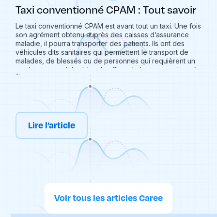
Taxi conventionné CPAM : Tout savoir
Le taxi conventionné CPAM est avant tout un taxi. Une fois
son agrément obtenu auprès des caisses d’assurance
maladie, il pourra transporter des patients. Ils ont des
véhicules dits sanitaires qui permettent le transport de
malades, de blessés ou de personnes qui requièrent un
rendez-vous médical. Le chauffeur de taxi conventionné
...
est un véritable spécialiste du transport médical. Cela
permet notamment aux personnes à mobilité réduite
d’effectuer leurs déplacements et ainsi être présents à
leurs rendez-vous médicaux. Qu’est-ce qu’un taxi
conventionné ? Qu’est-ce qui nous permets de
reconnaître un taxi conventionné ? Comment faire pour
Lire l’article
se déplacer en taxi conventionné ? Caree vous explique
tout ce qu’il faut savoir sur les taxis conventionnés !
Voir tous les articles Caree