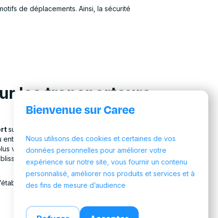
motifs de déplacements. Ainsi, la sécurité
ur les transporteurs
Bienvenue sur Caree
rt
sur la base des prescriptions médicales.
Nous utilisons des cookies et certaines de vos
ou entre deux établissements. Le but étant de
plus voix au chapitre puisque ce sont les
données personnelles pour améliorer votre
blissements. Ils ne seront plus assurés par la
expérience sur notre site, vous fournir un contenu
personnalisé, améliorer nos produits et services et à
l’établissement prescripteur. On y trouve les
des fins de mesure d’audience