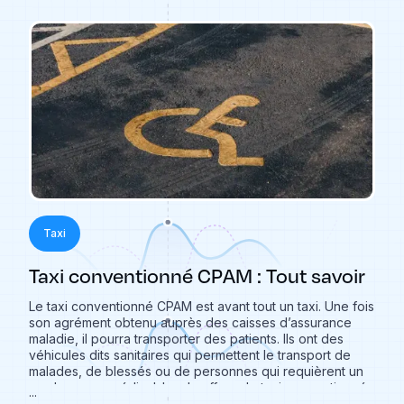
Taxi
Taxi conventionné CPAM : Tout savoir
Le taxi conventionné CPAM est avant tout un taxi. Une fois
son agrément obtenu auprès des caisses d’assurance
maladie, il pourra transporter des patients. Ils ont des
véhicules dits sanitaires qui permettent le transport de
malades, de blessés ou de personnes qui requièrent un
rendez-vous médical. Le chauffeur de taxi conventionné
...
est un véritable spécialiste du transport médical. Cela