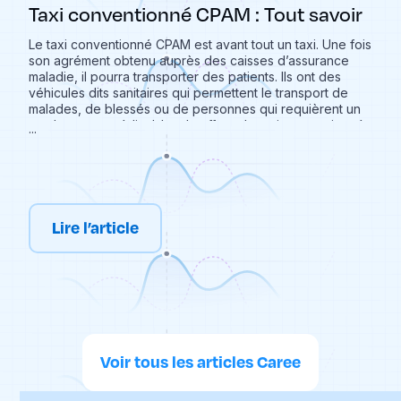
Taxi conventionné CPAM : Tout savoir
Le taxi conventionné CPAM est avant tout un taxi. Une fois
son agrément obtenu auprès des caisses d’assurance
maladie, il pourra transporter des patients. Ils ont des
véhicules dits sanitaires qui permettent le transport de
malades, de blessés ou de personnes qui requièrent un
rendez-vous médical. Le chauffeur de taxi conventionné
...
est un véritable spécialiste du transport médical. Cela
permet notamment aux personnes à mobilité réduite
d’effectuer leurs déplacements et ainsi être présents à
leurs rendez-vous médicaux. Qu’est-ce qu’un taxi
conventionné ? Qu’est-ce qui nous permets de
reconnaître un taxi conventionné ? Comment faire pour
Lire l’article
se déplacer en taxi conventionné ? Caree vous explique
tout ce qu’il faut savoir sur les taxis conventionnés !
Voir tous les articles Caree