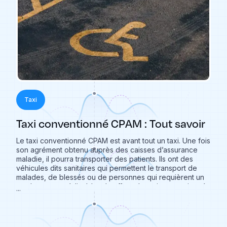
Taxi
Taxi conventionné CPAM : Tout savoir
Le taxi conventionné CPAM est avant tout un taxi. Une fois
son agrément obtenu auprès des caisses d’assurance
maladie, il pourra transporter des patients. Ils ont des
véhicules dits sanitaires qui permettent le transport de
malades, de blessés ou de personnes qui requièrent un
rendez-vous médical. Le chauffeur de taxi conventionné
...
est un véritable spécialiste du transport médical. Cela
permet notamment aux personnes à mobilité réduite
d’effectuer leurs déplacements et ainsi être présents à
leurs rendez-vous médicaux. Qu’est-ce qu’un taxi