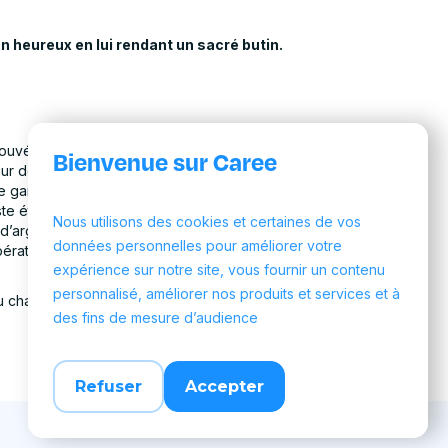
n heureux en lui rendant un sacré butin.
trouvé une valise sur la banquette arrière de son
Bienvenue sur Caree
eur de taxi a été sacrément surpris en ouvrant la
e garder cette somme pour lui (ce que j’aurais
tourdi ! Ensuite, il a refait son trajet afin
Nous utilisons des cookies et certaines de vos
d’argent était aussi surpris que nous et à
données personnelles pour améliorer votre
oopérative des taxis a également récompensé le
expérience sur notre site, vous fournir un contenu
personnalisé, améliorer nos produits et services et à
u chauffeur de taxi généralement impopulaire
des fins de mesure d’audience
Refuser
Accepter