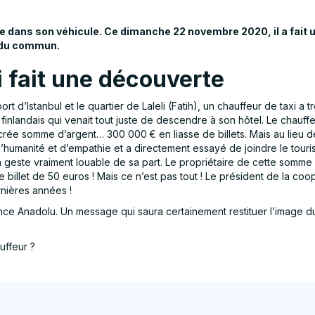
te dans son véhicule. Ce dimanche 22 novembre 2020, il a fait u
s du commun.
i fait une découverte
t d’Istanbul et le quartier de Laleli (Fatih), un chauffeur de taxi a 
t finlandais qui venait tout juste de descendre à son hôtel. Le chauff
acrée somme d’argent… 300 000 € en liasse de billets. Mais au lieu d
humanité et d’empathie et a directement essayé de joindre le touriste é
! Un geste vraiment louable de sa part. Le propriétaire de cette somme 
 billet de 50 euros ! Mais ce n’est pas tout ! Le président de la c
rnières années !
nce Anadolu. Un message qui saura certainement restituer l’image d
uffeur ?