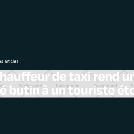
es articles
hauffeur de taxi rend u
é butin à un touriste ét